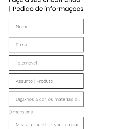
| Pedido de informações
Dimensions